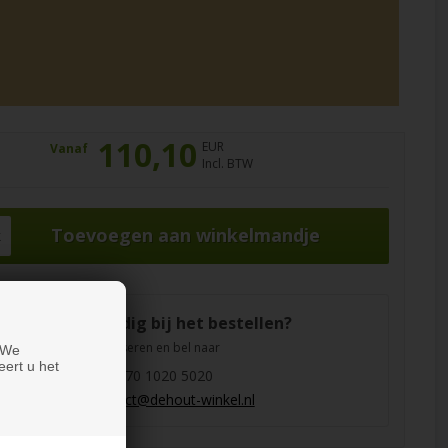
110,10
EUR
Vanaf
Incl. BTW
k
Hulp nodig bij het bestellen?
Laat u adviseren en bel naar
 We
eert u het
+31 970 1020 5020
contact@dehout-winkel.nl