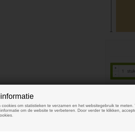
+
stu
-
informatie
 cookies om statistieken te verzamen en het websitegebruik te meten.
informatie om de website te verbeteren. Door verder te klikken, accept
ookies.