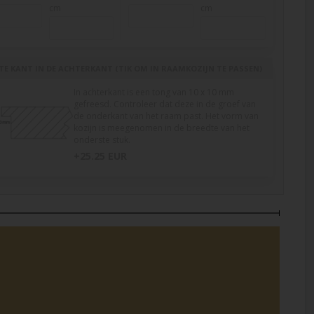
cm
cm
TE KANT IN DE ACHTERKANT (TIK OM IN RAAMKOZIJN TE PASSEN)
In achterkant is een tong van 10 x 10 mm
gefreesd. Controleer dat deze in de groef van
de onderkant van het raam past. Het vorm van
kozijn is meegenomen in de breedte van het
onderste stuk.
+25.25 EUR