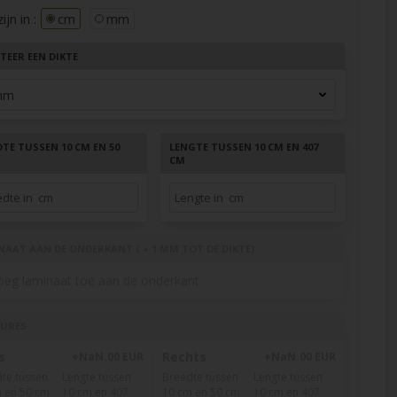
jn in :
cm
mm
TEER EEN DIKTE
TE TUSSEN 10 CM EN 50
LENGTE TUSSEN 10 CM EN 407
CM
NAAT AAN DE ONDERKANT ( + 1 MM TOT DE DIKTE)
oeg laminaat toe aan de onderkant
URES
s
Rechts
+NaN.00 EUR
+NaN.00 EUR
te tussen
Lengte tussen
Breedte tussen
Lengte tussen
 en 50 cm
10 cm en 407
10 cm en 50 cm
10 cm en 407