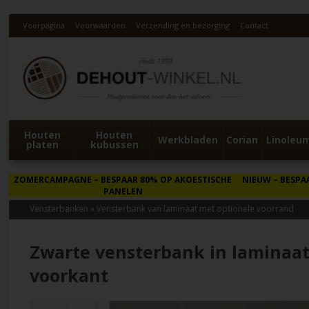
Voorpagina
Voorwaarden
Verzending en bezorging
Contact
Houten
Houten
Werkbladen
Corian
Linoleu
platen
kubussen
ZOMERCAMPAGNE
– BESPAAR 80% OP AKOESTISCHE
NIEUW
– BESPA
PANELEN
Vensterbanken
»
Vensterbank van laminaat met optionele voorrand
Zwarte vensterbank in laminaat
voorkant