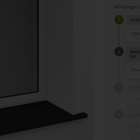
Afmetingen zi
SELEC
BREED
CM
LAMI
V
GRAV
Link
Breed
10 cm