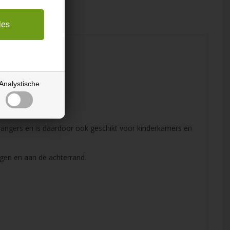
Analystische
 en slijtage.
fvangers en is daardoor ook geschikt voor kinderkamers en
ngen en aan de achterrand.