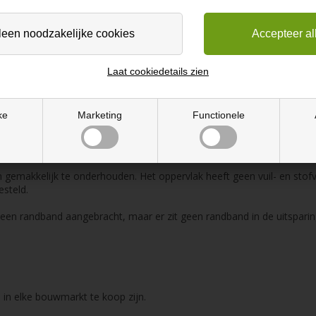
 optionele voorkant
Laat cookiedetails zien
 voorrand.
ke
Marketing
Functionele
paringen aan elk uiteinde, zodat deze precies op je raam past.
uklaminaat. Laminaat is lichtecht en bestand tegen schokken, krassen
n gemakkelijk te onderhouden. Het oppervlak heeft geen vuil- en sto
steld.
s een randband aangebracht, maar er zit geen randband in de uitspari
 in elke bouwmarkt te koop zijn.