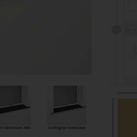
RECH
rt laminaat ABS
Lichtgrijs laminaat