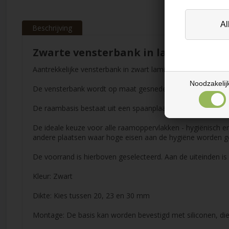
Beschrijving
Zwarte vensterbank in laminaat met
Aantrekkelijke vensterbank in zwart laminaat met optionele
Noodzakelij
De vensterbank wordt op maat gesneden met eventuele uits
De raambasis bestaat uit een spaanplaat bedekt met hogedr
De ideale keuze voor alle raamoppervlakken - hygiënisch e
andere plaatsen waar hoge eisen aan de hygiëne worden ge
De voorrand is hierboven geselecteerd. Aan de uiteinden i
Kleur: Zwart
Dikte: Kies tussen 20, 23 en 30 mm
Montage: De basis kan worden bevestigd met siliconen, die