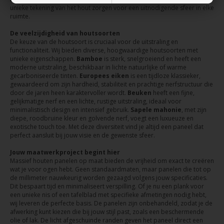
unieke tekening van het hout zorgen voor een uitnodigende sfeer in elke
ruimte.
De veelzijdigheid van houtsoorten
De keuze van de houtsoort is cruciaal voor de uitstraling en
functionaliteit. Wij bieden diverse, hoogwaardige houtsoorten met
unieke eigenschappen.
Bamboe
is sterk, snelgroeiend en heeft een
moderne uitstraling, beschikbaar in lichte natuurlijke of warme
gecarboniseerde tinten.
Europees eiken
is een tijdloze klassieker,
gewaardeerd om zijn hardheid, stabiliteit en prachtige nerfstructuur die
door de jaren heen karaktervoller wordt.
Beuken
heeft een fijne,
gelijkmatige nerf en een lichte, rustige uitstraling, ideaal voor
minimalistisch design en intensief gebruik.
Sapele mahonie
, met zijn
diepe, roodbruine kleur en golvende nerf, voegt een luxueuze en
exotische touch toe. Met deze diversiteit vind je altijd een paneel dat
perfect aansluit bij jouw visie en de gewenste sfeer.
Jouw maatwerkproject begint hier
Massief houten panelen op maat bieden de vrijheid om exact te creëren
wat je voor ogen hebt. Geen standaardmaten, maar panelen die tot op
de millimeter nauwkeurig worden gezaagd volgens jouw specificaties.
Dit bespaart tijd en minimaliseert verspilling. Of je nu een plank voor
een unieke nis of een tafelblad met specifieke afmetingen nodig hebt,
wij leveren de perfecte basis. De panelen zijn onbehandeld, zodat je de
afwerking kunt kiezen die bij jouw stijl past, zoals een beschermende
olie of lak. De licht afgeschuinde randen geven het paneel direct een