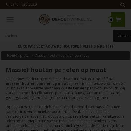
0970 1020 5020
0
EUROPA’S VERTROUWDE HOUTSPECIALIST SINDS 1999
Houten platen
»
Massief houten panelen op maat
Massief houten panelen op maat
Heeft jouw interieur behoefte aan de warmte van echt hout? Onze
massief houten panelen op maat
zijn een ideale keuze voor wie zelf
wil bouwen en waarde hecht aan kwaliteit en een persoonlijke touch. Wij
zorgen ervoor dat elk paneel precies op jouw gewenste maten wordt
gezaagd, zodat je zonder gedoe aan je project kunt beginnen.
Bij Dehout-winkel.nl ontdek je een breed aanbod aan massief houten
panelen in diverse, unieke houtsoorten. Denk aan het lichte en
veelzijdige bamboe, het robuuste Europees eiken met zijn karaktervolle
tekening, het diepbruine sapele mahonie en het fijne beuken. Deze
onbehandelde panelen, met hun subtiel afgeschuinde randen, zijn klaar
om te transformeren. Gebruik ze voor maatwerkplanken, een stevige