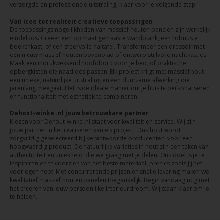
verzorgde en professionele uitstraling, klaar voor je volgende stap.
Van idee tot realiteit creatieve toepassingen
De toepassingsmogelijkheden van massief houten panelen zijn werkelijk
eindeloos. Creëer een op maat gemaakte wandplank, een robuuste
boekenkast, of een sfeervolle haltafel. Transformeer een dressoir met
een nieuw massief houten bovenblad of ontwerp stijlvolle nachtkastjes.
Maak een indrukwekkend hoofdbord voor je bed, of praktische
opbergkisten die naadloos passen. Elk project krijgt met massief hout
een unieke, natuurlijke uitstraling en een duurzame afwerking die
jarenlang meegaat. Het is de ideale manier om je huis te personaliseren
en functionaliteit met esthetiek te combineren.
Dehout-winkel.nl jouw betrouwbare partner
Kiezen voor Dehout-winkel.nl staat voor kwaliteit en service. Wij zijn
jouw partner in het realiseren van elk project. Ons hout wordt
zorgvuldig geselecteerd bij verantwoorde producenten, voor een
hoogwaardig product. De natuurlijke variaties in hout zijn een teken van
authenticiteit en uniekheid, die we graag met je delen. Ons doel is je te
inspireren en te voorzien van het beste materiaal, precies zoals jij het
voor ogen hebt. Met concurrerende prijzen en snelle levering maken we
kwalitatief massief houten panelen toegankelijk. Begin vandaag nog met
het creëren van jouw persoonlijke interieurdroom. Wij staan klaar om je
te helpen.