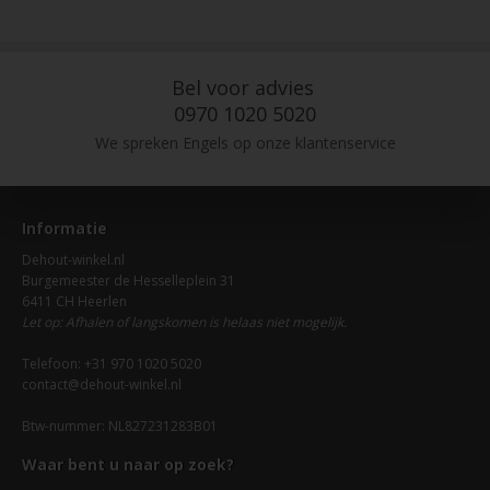
Bel voor advies
0970 1020 5020
We spreken Engels op onze klantenservice
Informatie
Dehout-winkel.nl
Burgemeester de Hesselleplein 31
6411 CH Heerlen
Let op: Afhalen of langskomen is helaas niet mogelijk.
Telefoon: +31 970 1020 5020
contact@dehout-winkel.nl
Btw-nummer: NL827231283B01
Waar bent u naar op zoek?