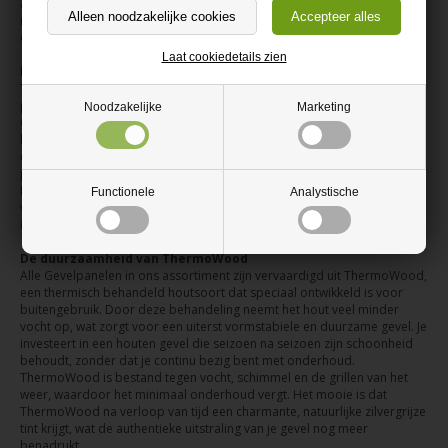
accent om bepaalde delen van je buitenruimte te benadrukken. Hout is
niet zomaar een product; het is een manier om je huis te verbinden met
de natuur.
Laat cookiedetails zien
Eenvoudige en snelle montage
Traditionele lattenbekleding kan tijdrovend zijn en vraagt om uiterste
precisie. Dat snappen we. Daarom zijn onze Nordic Outdoor
Noodzakelijke
Marketing
Gevelpanelen een uitkomst. Je krijgt een slimme oplossing waarbij de
houten latten al op een kant-en-klaar paneel zijn bevestigd. Dit betekent
concreet dat je project veel sneller vordert en je een strak,
professioneel resultaat behaalt zonder de frustratie van losse latjes.
Bovendien verklein je de kans op fouten aanzienlijk en bespaar je jezelf
Functionele
Analystische
veel werk. Ja, je leest het goed: een prachtige gevel met minder
inspanning!
De duurzaamheid van ThermoWood
Alle Gevelpanelen in ons assortiment zijn vervaardigd uit ThermoWood,
een thermisch behandeld houtsoort dat speciaal ontwikkeld is voor
buitengebruik. Door deze behandeling neemt het hout veel minder
vocht op, wat zorgt voor een uiterst vormstabiele en duurzame gevel. Je
investeert in een houten gevel die seizoen na seizoen zijn schoonheid
behoudt, zonder dat je continu bezig bent met onderhoud.
ThermoWood is bestand tegen vocht, schimmel en de grillen van het
weer, waardoor het minimaal onderhoud vergt. Het mooie is dat
ThermoWood na verloop van tijd een charmante, natuurlijke zilvergrijze
tint krijgt, wat de authentieke uitstraling van je gevel nog meer
benadrukt.