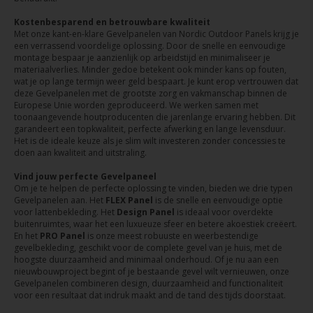
Kostenbesparend en betrouwbare kwaliteit
Met onze kant-en-klare Gevelpanelen van Nordic Outdoor Panels krijg je
een verrassend voordelige oplossing. Door de snelle en eenvoudige
montage bespaar je aanzienlijk op arbeidstijd en minimaliseer je
materiaalverlies. Minder gedoe betekent ook minder kans op fouten,
wat je op lange termijn weer geld bespaart. Je kunt erop vertrouwen dat
deze Gevelpanelen met de grootste zorg en vakmanschap binnen de
Europese Unie worden geproduceerd. We werken samen met
toonaangevende houtproducenten die jarenlange ervaring hebben. Dit
garandeert een topkwaliteit, perfecte afwerking en lange levensduur.
Het is de ideale keuze als je slim wilt investeren zonder concessies te
doen aan kwaliteit and uitstraling.
Vind jouw perfecte Gevelpaneel
Om je te helpen de perfecte oplossing te vinden, bieden we drie typen
Gevelpanelen aan. Het
FLEX Panel
is de snelle en eenvoudige optie
voor lattenbekleding. Het
Design Panel
is ideaal voor overdekte
buitenruimtes, waar het een luxueuze sfeer en betere akoestiek creëert.
En het
PRO Panel
is onze meest robuuste en weerbestendige
gevelbekleding, geschikt voor de complete gevel van je huis, met de
hoogste duurzaamheid and minimaal onderhoud. Of je nu aan een
nieuwbouwproject begint of je bestaande gevel wilt vernieuwen, onze
Gevelpanelen combineren design, duurzaamheid and functionaliteit
voor een resultaat dat indruk maakt and de tand des tijds doorstaat.