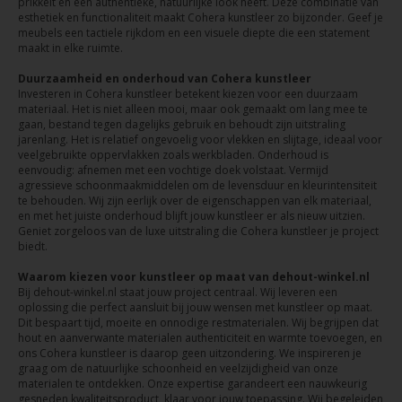
prikkelt en een authentieke, natuurlijke look heeft. Deze combinatie van
esthetiek en functionaliteit maakt Cohera kunstleer zo bijzonder. Geef je
meubels een tactiele rijkdom en een visuele diepte die een statement
maakt in elke ruimte.
Duurzaamheid en onderhoud van Cohera kunstleer
Investeren in Cohera kunstleer betekent kiezen voor een duurzaam
materiaal. Het is niet alleen mooi, maar ook gemaakt om lang mee te
gaan, bestand tegen dagelijks gebruik en behoudt zijn uitstraling
jarenlang. Het is relatief ongevoelig voor vlekken en slijtage, ideaal voor
veelgebruikte oppervlakken zoals werkbladen. Onderhoud is
eenvoudig: afnemen met een vochtige doek volstaat. Vermijd
agressieve schoonmaakmiddelen om de levensduur en kleurintensiteit
te behouden. Wij zijn eerlijk over de eigenschappen van elk materiaal,
en met het juiste onderhoud blijft jouw kunstleer er als nieuw uitzien.
Geniet zorgeloos van de luxe uitstraling die Cohera kunstleer je project
biedt.
Waarom kiezen voor kunstleer op maat van dehout-winkel.nl
Bij dehout-winkel.nl staat jouw project centraal. Wij leveren een
oplossing die perfect aansluit bij jouw wensen met kunstleer op maat.
Dit bespaart tijd, moeite en onnodige restmaterialen. Wij begrijpen dat
hout en aanverwante materialen authenticiteit en warmte toevoegen, en
ons Cohera kunstleer is daarop geen uitzondering. We inspireren je
graag om de natuurlijke schoonheid en veelzijdigheid van onze
materialen te ontdekken. Onze expertise garandeert een nauwkeurig
gesneden kwaliteitsproduct, klaar voor jouw toepassing. Wij begeleiden