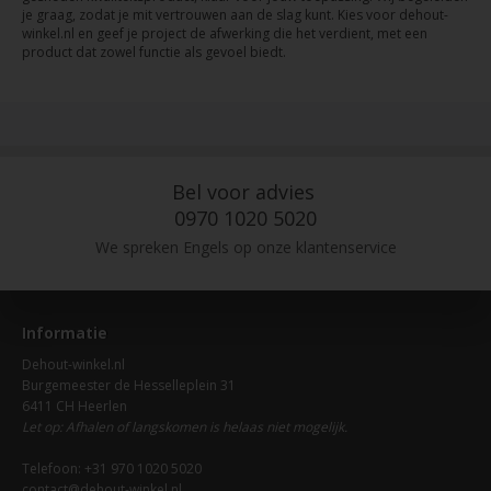
je graag, zodat je mit vertrouwen aan de slag kunt. Kies voor dehout-
winkel.nl en geef je project de afwerking die het verdient, met een
product dat zowel functie als gevoel biedt.
Bel voor advies
0970 1020 5020
We spreken Engels op onze klantenservice
Informatie
Dehout-winkel.nl
Burgemeester de Hesselleplein 31
6411 CH Heerlen
Let op: Afhalen of langskomen is helaas niet mogelijk.
Telefoon: +31 970 1020 5020
contact@dehout-winkel.nl