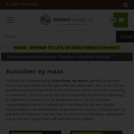
0970 1020 5020
0
NIEUW
– BESPAAR TOT 31% OP GEVELPANELEN VAN HOUT
Woonaccessoires & Interieur
»
Kunstleer
»
Kunstleer op maat
Kunstleer op maat
Ontdek ons hoogwaardige
kunstleer op maat
, perfect gesneden
naar jouw specifieke afmetingen. Met een dikte van 1 mm is dit Cohera
kunstleer uitzonderlijk flexibel en duurzaam, en verrassend eenvoudig
te bewerken. Of je nu werkt met een hobbymes of een fijne cirkelzaag,
je snijdt het moeiteloos in de gewenste vorm. Dit decoratieve
oppervlaktemateriaal is ideaal voor een breed scala aan gladde
oppervlakken, van werkbladen en planken tot deuren. Transformeer je
meubels en interieur met een luxe en moderne uitstraling - een project
dat je met een gerust hart zelf kunt aan kunt pakken.