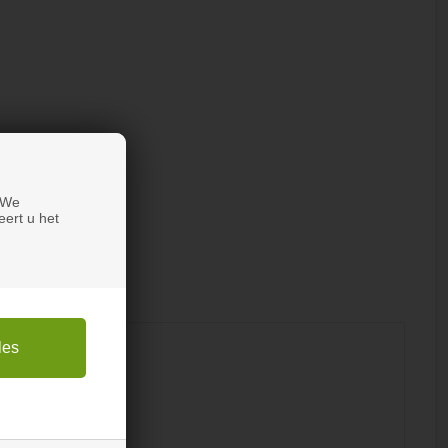
 We
eert u het