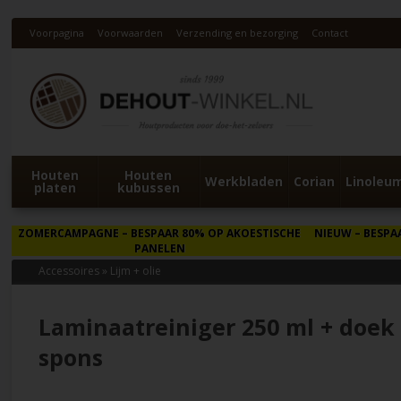
Voorpagina
Voorwaarden
Verzending en bezorging
Contact
Houten
Houten
Werkbladen
Corian
Linoleu
platen
kubussen
ZOMERCAMPAGNE
– BESPAAR 80% OP AKOESTISCHE
NIEUW
– BESPA
PANELEN
Accessoires
»
Lijm + olie
Laminaatreiniger 250 ml + doe
spons