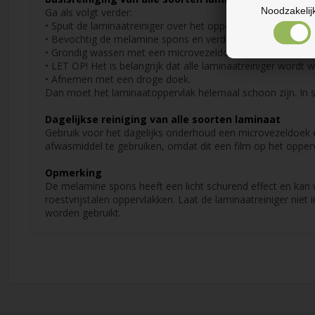
Noodzakelij
Ga als volgt verder:
• Spuit de laminaatreiniger over het oppervlak. Klaar voor g
• Bevochtig de melamine spons en verdeel de laminaatreinig
• Grondig wassen met een microvezeldoek met schoon, la
• LET OP! Het is belangrijk dat alle laminaatreiniger wordt
• Afnemen met een droge doek.
Dan moet het laminaatoppervlak helemaal schoon zijn. In s
Dagelijkse reiniging van alle soorten laminaat
Gebruik voor het dagelijks onderhoud een microvezeldoek 
afwasmiddel te gebruiken, omdat dit een film op het opperv
Opmerking
De melamine spons heeft een licht schurend effect en kan 
roestvrijstalen oppervlakken. Laat de laminaatreiniger nie
worden gebruikt.