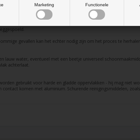
ke
Marketing
Functionele
ebruik, niet verdunnen.
er over het hele vel en laat het ca. 1 minuut inwerken.
uw water.
 weggespoeld.
ommige gevallen kan het echter nodig zijn om het proces te herhalen
en lauw water, eventueel met een beetje universeel schoonmaakmidde
lak achterlaat.
worden gebruikt voor harde en gladde oppervlakken - hij mag niet wor
t in contact komen met aluminium. Schurende reinigingsmiddelen, zoal