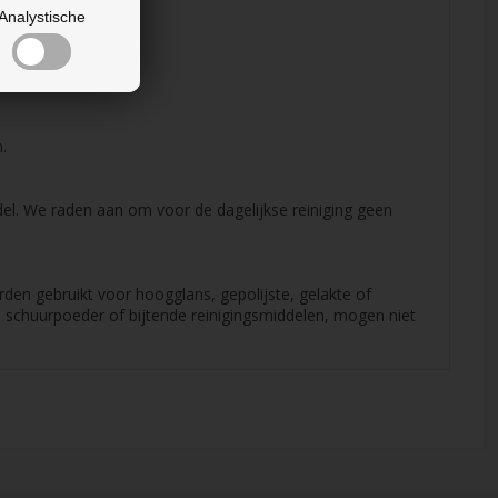
Analystische
.
l. We raden aan om voor de dagelijkse reiniging geen
den gebruikt voor hoogglans, gepolijste, gelakte of
s schuurpoeder of bijtende reinigingsmiddelen, mogen niet