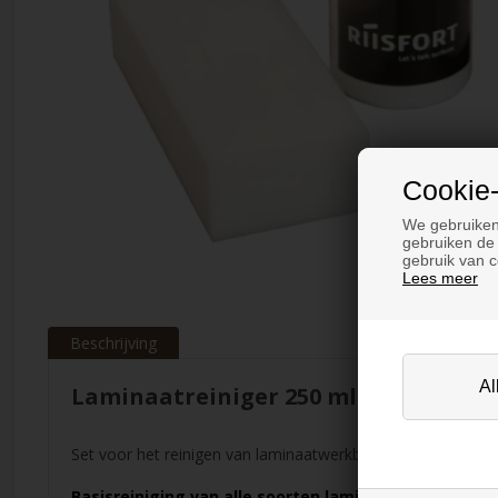
Cookie-
We gebruiken
gebruiken de 
gebruik van c
Lees meer
Beschrijving
Laminaatreiniger 250 ml + doek en 
Set voor het reinigen van laminaatwerkbladen en laminaat
Basisreiniging van alle soorten laminaat