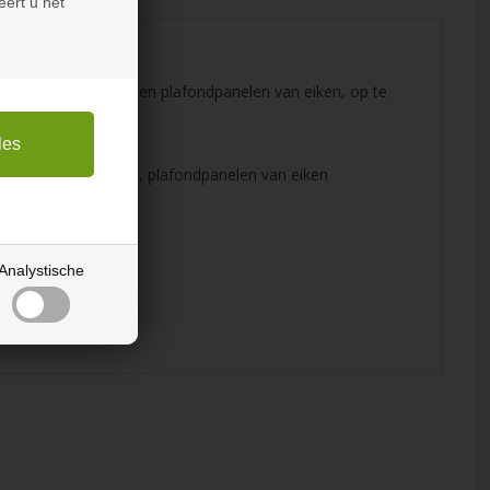
eert u het
 plafonds en muren en plafondpanelen van eiken, op te
r plafonds en muren, plafondpanelen van eiken
Analystische