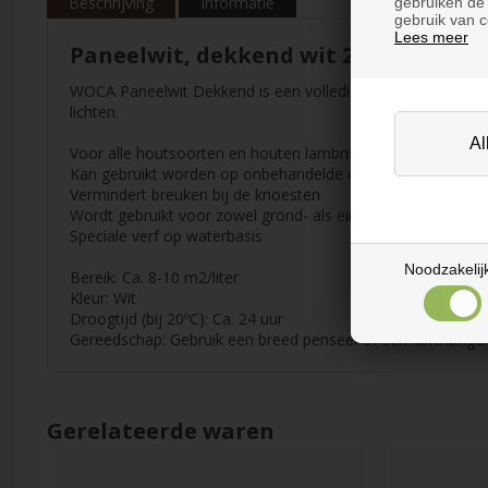
Beschrijving
Informatie
gebruiken de 
gebruik van c
Lees meer
Paneelwit, dekkend wit 2,5 l
WOCA Paneelwit Dekkend is een volledig matte speciale ve
lichten.
Voor alle houtsoorten en houten lambrisering
Kan gebruikt worden op onbehandelde of eerder gelakte op
Vermindert breuken bij de knoesten
Wordt gebruikt voor zowel grond- als eindbehandeling en i
Speciale verf op waterbasis
Noodzakelij
Bereik: Ca. 8-10 m2/liter
Kleur: Wit
Droogtijd (bij 20ºC): Ca. 24 uur
Gereedschap: Gebruik een breed penseel of een kortharige vil
Gerelateerde waren