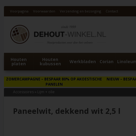
Voorpagina
Voorwaarden
Verzending en bezorging
Contact
Houten
Houten
Werkbladen
Corian
Linoleu
platen
kubussen
ZOMERCAMPAGNE
– BESPAAR 80% OP AKOESTISCHE
NIEUW
– BESPA
PANELEN
Accessoires
»
Lijm + olie
Paneelwit, dekkend wit 2,5 l