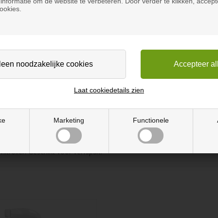
informatie om de website te verbeteren. Door verder te klikken, accept
ookies.
rf, die wordt gebruikt om vergeeld houtwerk, houten schrootjes voor
pervlaktes. Gebruikt voor vergeeld houtwerk, houten schrootjes voo
Laat cookiedetails zien
s zeer makkelijk aan te brengen
ke
Marketing
Functionele
troller. Geschikt voor verfspuit.