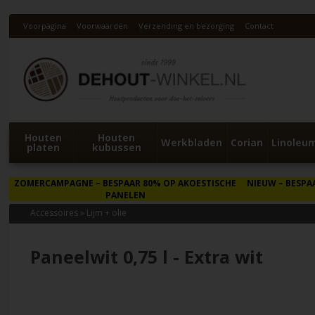
Voorpagina
Voorwaarden
Verzending en bezorging
Contact
Houten
Houten
Werkbladen
Corian
Linoleu
platen
kubussen
ZOMERCAMPAGNE
– BESPAAR 80% OP AKOESTISCHE
NIEUW
– BESPA
PANELEN
Accessoires
»
Lijm + olie
Paneelwit 0,75 l - Extra wit