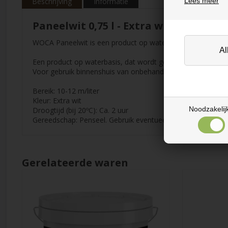
Lees meer
Beschrijving
Informatie
Paneelwit 0,75 l - Extra wit
WOCA Paneelwit is een product op waterbasis, dat wordt ge
Een product op waterbasis, dat wordt gebruikt om vergeeld
Voor gebruik binnenshuis van onbehandeld of gelakt zacht
Bereik: 10-12 m/liter
Kleur: Extra wit
Noodzakelij
Droogtijd (bij 20ºC): Ca. 2 uur
Gereedschap: Penseel. Gebruik eventueel een klein rond p
Gerelateerde waren