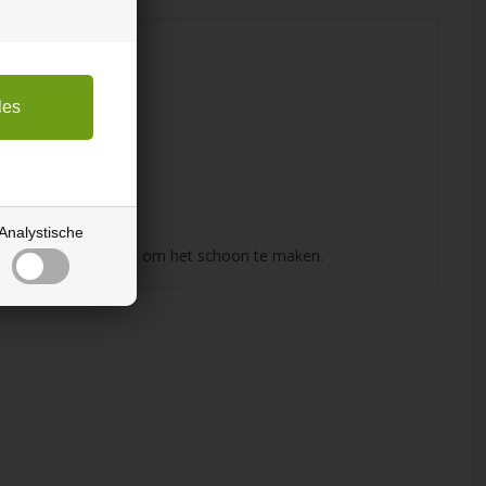
ichten.
Analystische
doek of schuursponsje om het schoon te maken.