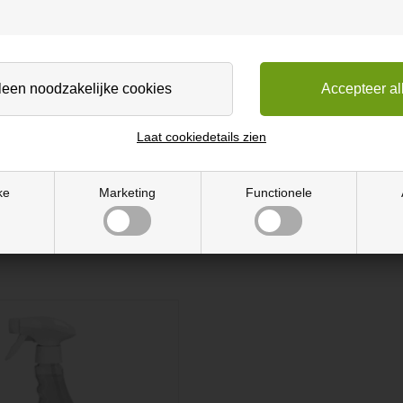
bruikt om vergeeld houtwerk, zoals plafond- en muurpanelen op te l
 houtwerk, zoals plafond- en muurpanelen op te lichten.
 hout
Laat cookiedetails zien
ke
Marketing
Functionele
enseel voor profielen en randen. Gebruik een plastic emmer en een 