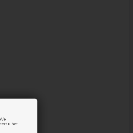
 We
eert u het