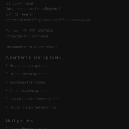
Dehout-winkel.nl
Burgemeester de Hesselleplein 31
6411 CH Heerlen
Let op: Afhalen of langskomen is helaas niet mogelijk.
Telefoon: +31 970 1020 5020
contact@dehout-winkel.nl
Btw-nummer: NL827231283B01
Waar bent u naar op zoek?
Houten platen op maat
Houten kisten op maat
Aanhangwagenplaten
Vensterbanken op maat
Olie en Lak voor houten platen
Houten platen met houtfineer
Nuttige links
Verzending en levering