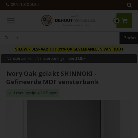
0970 1020 5020
0
NIEUW
– BESPAAR TOT 31% OP GEVELPANELEN VAN HOUT
Vensterbanken
»
Vensterbank gefineerd MDF
Ivory Oak gelakt SHINNOKI -
Gefineerde MDF vensterbank
Leveringstijd 4-10 Dagen