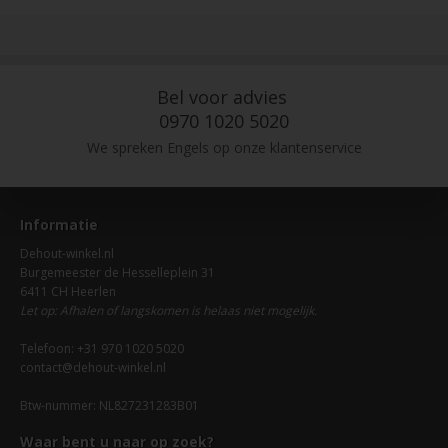
Bel voor advies
0970 1020 5020
We spreken Engels op onze klantenservice
Informatie
Dehout-winkel.nl
Burgemeester de Hesselleplein 31
6411 CH Heerlen
Let op: Afhalen of langskomen is helaas niet mogelijk.
Telefoon: +31 970 1020 5020
contact@dehout-winkel.nl
Btw-nummer: NL827231283B01
Waar bent u naar op zoek?