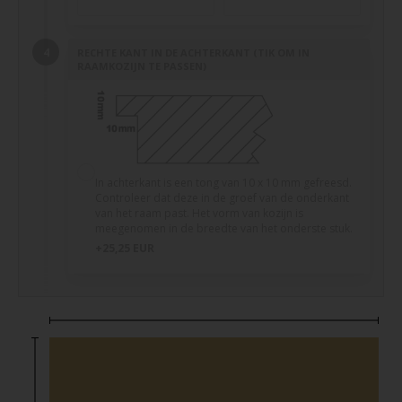
RECHTE KANT IN DE ACHTERKANT (TIK OM IN
RAAMKOZIJN TE PASSEN)
In achterkant is een tong van 10 x 10 mm gefreesd.
Controleer dat deze in de groef van de onderkant
van het raam past. Het vorm van kozijn is
meegenomen in de breedte van het onderste stuk.
+25,25 EUR