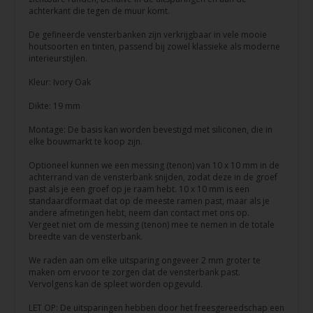
achterkant die tegen de muur komt.
De gefineerde vensterbanken zijn verkrijgbaar in vele mooie
houtsoorten en tinten, passend bij zowel klassieke als moderne
interieurstijlen.
Kleur: Ivory Oak
Dikte: 19 mm
Montage: De basis kan worden bevestigd met siliconen, die in
elke bouwmarkt te koop zijn.
Optioneel kunnen we een messing (tenon) van 10 x 10 mm in de
achterrand van de vensterbank snijden, zodat deze in de groef
past als je een groef op je raam hebt. 10 x 10 mm is een
standaardformaat dat op de meeste ramen past, maar als je
andere afmetingen hebt, neem dan contact met ons op.
Vergeet niet om de messing (tenon) mee te nemen in de totale
breedte van de vensterbank.
We raden aan om elke uitsparing ongeveer 2 mm groter te
maken om ervoor te zorgen dat de vensterbank past.
Vervolgens kan de spleet worden opgevuld.
LET OP: De uitsparingen hebben door het freesgereedschap een