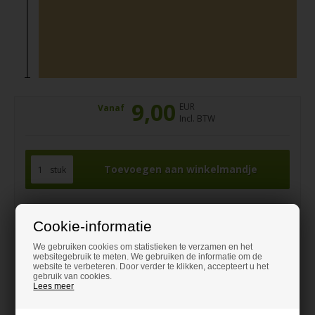
9,00
EUR
Vanaf
Incl. BTW
stuk
Hulp nodig bij het bestellen?
Cookie-informatie
Laat u adviseren en bel naar
We gebruiken cookies om statistieken te verzamen en het
+31 970 1020 5020
websitegebruik te meten. We gebruiken de informatie om de
website te verbeteren. Door verder te klikken, accepteert u het
contact@dehout-winkel.nl
gebruik van cookies.
Lees meer