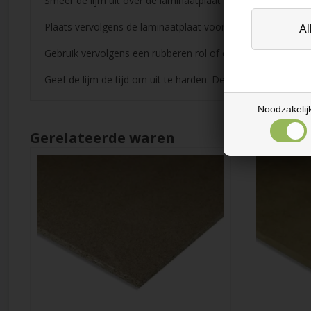
Smeer de lijm uit over de laminaatplaat met een kwast en l
Plaats vervolgens de laminaatplaat voorzichtig op de houten
Gebruik vervolgens een rubberen rol of een fijnere hamer 
Geef de lijm de tijd om uit te harden. De lijm hardt snel uit
Noodzakelij
Gerelateerde waren