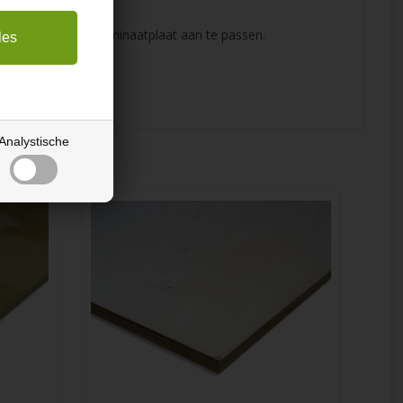
 mogelijk is om de laminaatplaat aan te passen.
ten te verzekeren.
Analystische