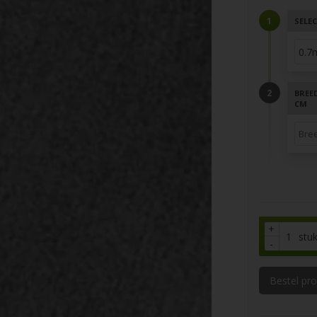
SELEC
BREED
CM
+
stu
-
Bestel pr