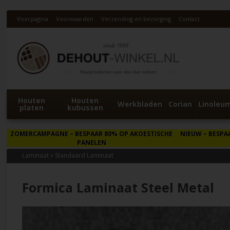
Voorpagina
Voorwaarden
Verzending en bezorging
Contact
Houten
Houten
Werkbladen
Corian
Linoleu
platen
kubussen
ZOMERCAMPAGNE
– BESPAAR 80% OP AKOESTISCHE
NIEUW
– BESPA
PANELEN
Laminaat
»
Standaard Laminaat
Formica Laminaat Steel Metal