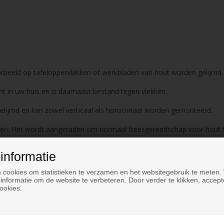
orbeeld op tafeloppervlakken of werkbladen van hout worden gelijmd.
nt in uw huis en is daarnaast bestand tegen vlekken.
elijmd en kan zowel verticaal als horizontaal worden gemonteerd.
en. Het wordt aangeraden om normaal freesgereedschap voor hout te 
 behulp van een vochtig doekje en een neutraal schoonmaakmiddel.
informatie
 cookies om statistieken te verzamen en het websitegebruik te meten.
informatie om de website te verbeteren. Door verder te klikken, accept
ookies.
ank wilt lijmen, wordt aanbevolen om de lijm DanAtaq Aqua Contact t