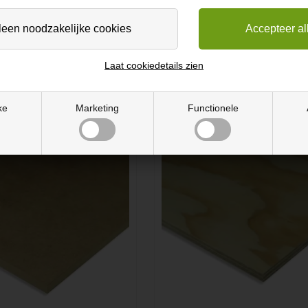
aat de plaat daarna 30 minuten tot 1 uur drogen.
 plaat - Hier is het belangrijk om precies te zijn, aangezien het niet
om de platen tegen elkaar te duwen om volledig contact tussen de pla
Laat cookiedetails zien
, maar is pas na een paar dagen volledig uitgehard.
ke
Marketing
Functionele