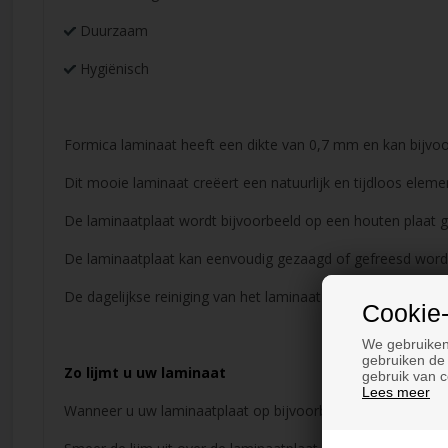
Duurzaam
Hygiënisch
Formica laminaat heeft een dikte van 0,7 mm en kan bijvo
Dit mooie laminaat creëert een natuurlijk en tijdloos eleme
De laminaatplaat wordt bijvoorbeeld op een houten plaat g
De laminaatplaat kan eenvoudig gezaagd of gefreesd word
De dagelijkse reiniging van het laminaat vindt plaats met
Cookie-
We gebruiken
gebruiken de 
Zo lijmt u uw laminaat
gebruik van c
Lees meer
Wanneer u uw laminaatplaat op bijvoorbeeld een houten pl