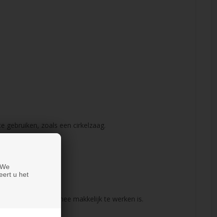
gebruiken, zoals een cirkelzaag.
 We
eert u het
e gebruiken, waarmee makkelijk te werken is.