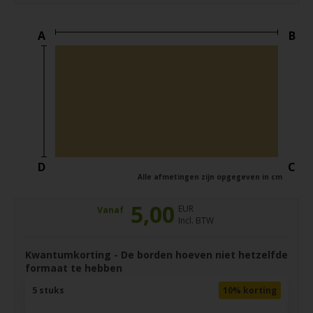
A
B
D
C
Alle afmetingen zijn opgegeven in cm
5,00
EUR
Vanaf
Incl. BTW
Kwantumkorting - De borden hoeven niet hetzelfde
formaat te hebben
5 stuks
10% korting