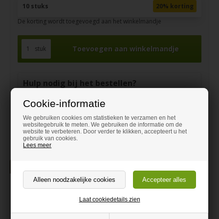
10 stuks
20% korting
De korting wordt toegevoegd aan het winkelmandje
stuk
Hulp nodig bij het bestellen?
Laat u adviseren en bel naar
Cookie-informatie
+31 970 1020 5020
We gebruiken cookies om statistieken te verzamen en het
contact@dehout-winkel.nl
websitegebruik te meten. We gebruiken de informatie om de
website te verbeteren. Door verder te klikken, accepteert u het
gebruik van cookies.
Lees meer
Beschrijving
Multiplex Berken
Laat cookiedetails zien
Berken Multiplex op maat gesneden.