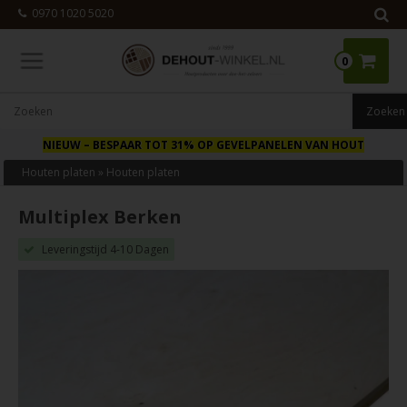
0970 1020 5020
0
NIEUW
– BESPAAR TOT 31% OP GEVELPANELEN VAN HOUT
Houten platen
»
Houten platen
Multiplex Berken
Leveringstijd 4-10 Dagen