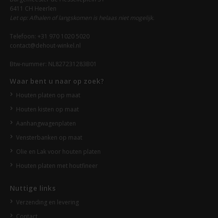
6411 CH Heerlen
Let op: Afhalen of langskomen is helaas niet mogelijk.
Telefoon: +31 970 1020 5020
contact@dehout-winkel.nl
Btw-nummer: NL827231283B01
Waar bent u naar op zoek?
Houten platen op maat
Houten kisten op maat
Aanhangwagenplaten
Vensterbanken op maat
Olie en Lak voor houten platen
Houten platen met houtfineer
Nuttige links
Verzending en levering
Contact