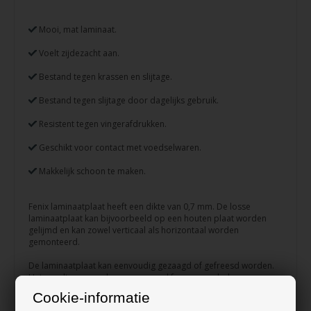
Mooi, mat laminaat.
Voelt zijdezacht aan.
Bestand tegen krassen en slijtage.
Bestand tegen slijtage door dagelijks gebruik.
Resistent tegen vingerafdrukken.
Geschikt voor contact met voedselwaren.
Makkelijk schoon te maken.
Fenix laminaatplaat heeft een dikte van 0,7 mm. De losse
laminaatplaat kan bijvoorbeeld op een houten plaat worden
gelijmd en kan zowel verticaal als horizontaal worden
gemonteerd.
De laminaatplaat kan eenvoudig gezaagd of gefreesd worden.
Het wordt aangeraden om normaal freesgereedschap voor
hout te gebruiken, zoals een cirkelzaag.
Cookie-informatie