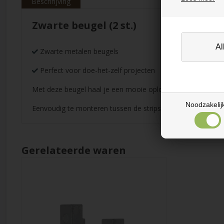
Beschrijving
Zwarte beugel (2 st.)
Zwarte metalen beugels
Perfect voor doe-het-zelf projecten
Met deze beugel haal je een mooie oplossing in huis voor j
Noodzakelij
Eenvoudig te monteren tussen de strips op de akoestische p
Gerelateerde waren