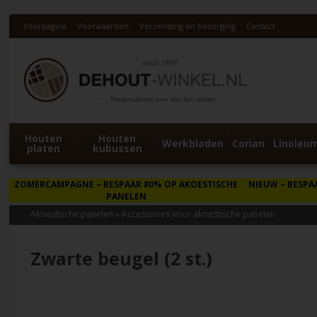
Voorpagina
Voorwaarden
Verzending en bezorging
Contact
Houten
Houten
Werkbladen
Corian
Linoleu
platen
kubussen
ZOMERCAMPAGNE
– BESPAAR 80% OP AKOESTISCHE
NIEUW
– BESPA
PANELEN
Akoestische panelen
»
Accessoires voor akoestische panelen
Zwarte beugel (2 st.)