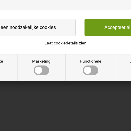
Laat cookiedetails zien
e akoestische panelen.
ke
Marketing
Functionele
anelen. Bij verticale stroken evt gebruik van verticale montagebeuge