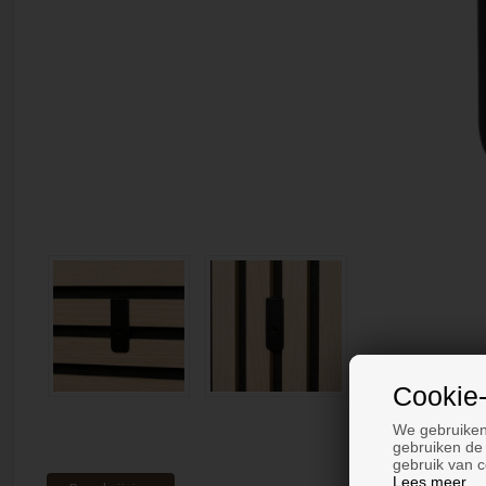
Cookie-
We gebruiken
gebruiken de 
gebruik van c
Lees meer