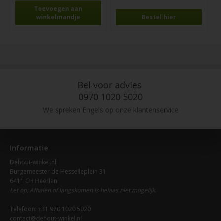
Bestel hier
Bel voor advies
0970 1020 5020
We spreken Engels op onze klantenservice
Informatie
Dehout-winkel.nl
Burgemeester de Hesselleplein 31
6411 CH Heerlen
Let op: Afhalen of langskomen is helaas niet mogelijk.
Telefoon: +31 970 1020 5020
contact@dehout-winkel.nl