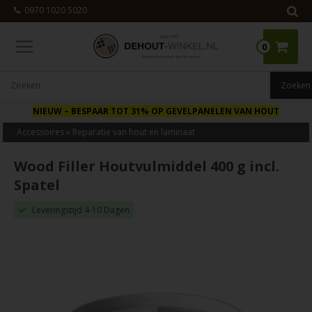
0970 1020 5020
0
NIEUW
– BESPAAR TOT 31% OP GEVELPANELEN VAN HOUT
Accessoires
»
Reparatie van hout en laminaat
Wood Filler Houtvulmiddel 400 g incl.
Spatel
Leveringstijd 4-10 Dagen