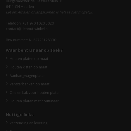
Burgemeester de Hesselleplein 31
6411 CH Heerlen
Let op: Afhalen of langskomen is helaas niet mogelijk.
Telefoon: +31 970 1020 5020
contact@dehout-winkel.nl
Btw-nummer: NL827231283B01
Waar bent u naar op zoek?
Houten platen op maat
Houten kisten op maat
Aanhangwagenplaten
Vensterbanken op maat
Olie en Lak voor houten platen
Houten platen met houtfineer
Nuttige links
Verzending en levering