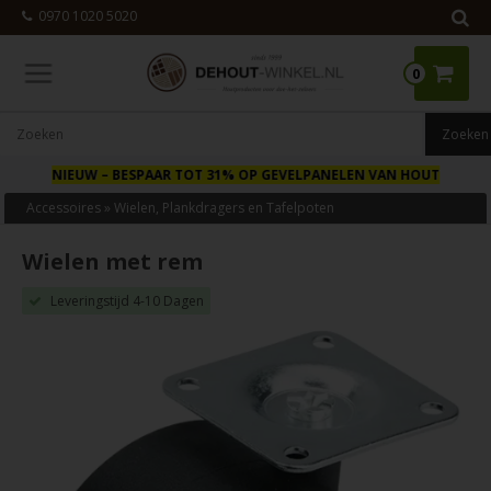
0970 1020 5020
0
NIEUW
– BESPAAR TOT 31% OP GEVELPANELEN VAN HOUT
Accessoires
»
Wielen, Plankdragers en Tafelpoten
Wielen met rem
Leveringstijd 4-10 Dagen