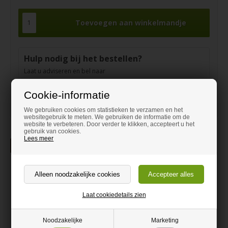
Hulp nodig bij het bestellen?
Laat u adviseren en bel naar
+31 970 1020 5020
Cookie-informatie
contact@dehout-winkel.nl
We gebruiken cookies om statistieken te verzamen en het
websitegebruik te meten. We gebruiken de informatie om de
website te verbeteren. Door verder te klikken, accepteert u het
gebruik van cookies.
Lees meer
Beschrijving
Wielen met rem
Zeer goede rubberen wielen met een stalen montagebeugel.
Laat cookiedetails zien
Goed onder.
-Kist met speelgoed
-Salontafel
Noodzakelijke
Marketing