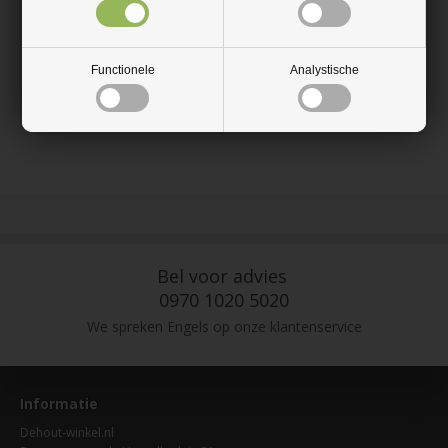
-Bed
-Pallettafel voor de tuin
-Op een plaat gemonteerd om zware plantenpotten te
verplaatsen enz.
-Boekenkast enz.
Functionele
Analystische
Het wiel is Ø75 mm
Bel voor advies
0970 1020 5020
We spreken Engels op onze klantenservice
Informatie
Dehout-winkel.nl