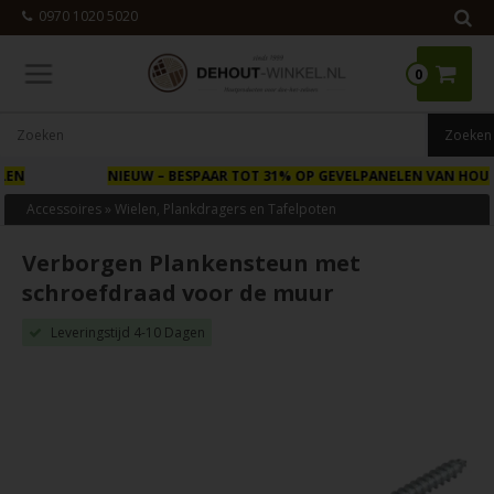
0970 1020 5020
0
NIEUW
– BESPAAR TOT 31% OP GEVELPANELEN VAN HOUT
Accessoires
»
Wielen, Plankdragers en Tafelpoten
Verborgen Plankensteun met
schroefdraad voor de muur
Leveringstijd 4-10 Dagen