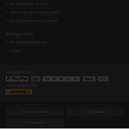
Vensterbanken op maat
Olie en Lak voor houten platen
Houten platen met houtfineer
Nuttige links
Verzending en levering
Contact
Betaalmethoden
Verzendmethoden
De plastic winkel
De staalwinkel
De houtwinkel