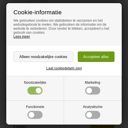
+25,25 EUR
Cookie-informatie
We gebruiken cookies om statistieken te verzamen en het
websitegebruik te meten. We gebruiken de informatie om de
website te verbeteren. Door verder te klikken, accepteert u het
gebruik van cookies.
Lees meer
Laat cookiedetails zien
Noodzakelijke
Marketing
110,10
EUR
Vanaf
Incl. BTW
Functionele
Analystische
Kwantumkorting - De borden hoeven niet hetzelfde
formaat te hebben
5 stuks
10% korting