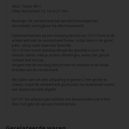
Kleur: Taupe 4011
Dikte: Kies tussen 14, 18 en 21 mm.
Montage: De vensterbank kan worden bevestigd met
siliconenkit, verkrijgbaar bij elke bouwmarkt.
Optioneel kunnen wij een messing (tenon) van 10 x 10 mm in de
achterrand van de vensterbank frezen, zodat deze in de groef
past – als je raam daarover beschikt.
10 x 10 mm is een standaardmaat die geschikt is voor de
meeste ramen. Heb je andere afmetingen, neem dan gerust
contact met ons op.
Vergeet niet de messing (tenon) mee te rekenen in de totale
breedte van de vensterbank.
Wij raden aan om elke uitsparing ongeveer 2 mm groter te
maken, zodat de vensterbank goed past. De resterende ruimte
kan daarna worden afgekit.
LET OP: De uitsparingen hebben een binnenradius van 6 mm
door het gebruik van een freesmachine.
Gerelateerde waren