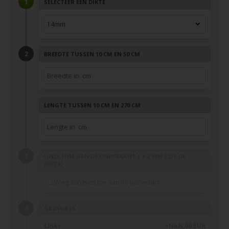
SELECTEER EEN DIKTE
BREEDTE TUSSEN 10 CM EN 50 CM
LENGTE TUSSEN 10 CM EN 270 CM
LINOLEUM AAN DE ONDERKANT ( + 2 MM TOT DE
DIKTE)
Voeg linoleum toe aan de onderkant
GRAVURES
Links
+NaN,00 EUR