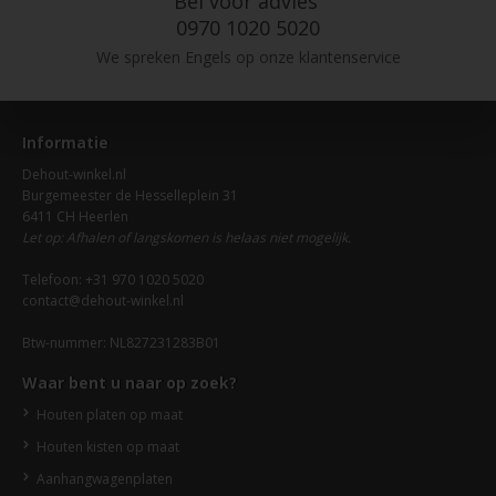
Bel voor advies
0970 1020 5020
We spreken Engels op onze klantenservice
Informatie
Dehout-winkel.nl
Burgemeester de Hesselleplein 31
6411 CH Heerlen
Let op: Afhalen of langskomen is helaas niet mogelijk.
Telefoon: +31 970 1020 5020
contact@dehout-winkel.nl
Btw-nummer: NL827231283B01
Waar bent u naar op zoek?
Houten platen op maat
Houten kisten op maat
Aanhangwagenplaten