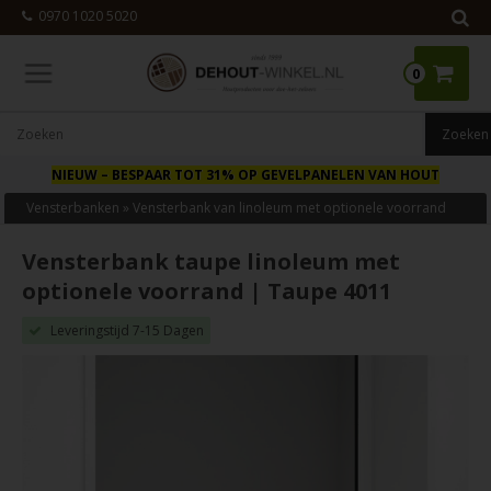
0970 1020 5020
0
NIEUW
– BESPAAR TOT 31% OP GEVELPANELEN VAN HOUT
Vensterbanken
»
Vensterbank van linoleum met optionele voorrand
Vensterbank taupe linoleum met
optionele voorrand | Taupe 4011
Leveringstijd 7-15 Dagen