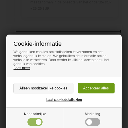
meegenomen in de breedte van het onderste stuk.
+25.25 EUR
Cookie-informatie
We gebruiken cookies om statistieken te verzamen en het
websitegebruik te meten. We gebruiken de informatie om de
website te verbeteren. Door verder te klikken, accepteert u het
gebruik van cookies.
Lees meer
110,10
Laat cookiedetails zien
EUR
Vanaf
Incl. BTW
Noodzakelijke
Marketing
Kwantumkorting - De borden hoeven niet hetzelfde
formaat te hebben