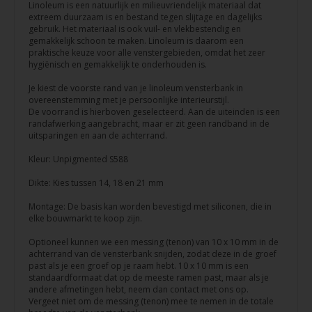
Linoleum is een natuurlijk en milieuvriendelijk materiaal dat
extreem duurzaam is en bestand tegen slijtage en dagelijks
gebruik. Het materiaal is ook vuil- en vlekbestendig en
gemakkelijk schoon te maken. Linoleum is daarom een
praktische keuze voor alle venstergebieden, omdat het zeer
hygiënisch en gemakkelijk te onderhouden is.
Je kiest de voorste rand van je linoleum vensterbank in
overeenstemming met je persoonlijke interieurstijl.
De voorrand is hierboven geselecteerd. Aan de uiteinden is een
randafwerking aangebracht, maar er zit geen randband in de
uitsparingen en aan de achterrand.
Kleur: Unpigmented S588
Dikte: Kies tussen 14, 18 en 21 mm
Montage: De basis kan worden bevestigd met siliconen, die in
elke bouwmarkt te koop zijn.
Optioneel kunnen we een messing (tenon) van 10 x 10 mm in de
achterrand van de vensterbank snijden, zodat deze in de groef
past als je een groef op je raam hebt. 10 x 10 mm is een
standaardformaat dat op de meeste ramen past, maar als je
andere afmetingen hebt, neem dan contact met ons op.
Vergeet niet om de messing (tenon) mee te nemen in de totale