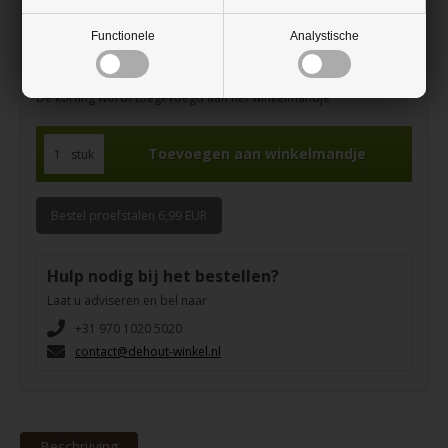
5 stuks
10% korting
Functionele
Analystische
10 stuks
20% korting
De korting wordt toegevoegd aan het winkelmandje
stuk
Bestel proefstalen 6,99 EUR
Hulp nodig bij het bestellen?
Laat u adviseren en bel naar
+31 970 1020 5020
contact@dehout-winkel.nl
Beschrijving