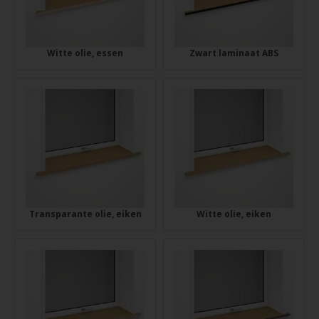
Witte olie, essen
Zwart laminaat ABS
Transparante olie, eiken
Witte olie, eiken