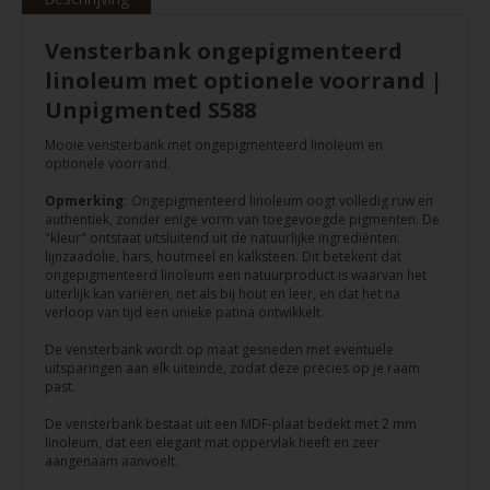
Vensterbank ongepigmenteerd
linoleum met optionele voorrand |
Unpigmented S588
Mooie vensterbank met ongepigmenteerd linoleum en
optionele voorrand.
Opmerking:
Ongepigmenteerd linoleum oogt volledig ruw en
authentiek, zonder enige vorm van toegevoegde pigmenten. De
"kleur" ontstaat uitsluitend uit de natuurlijke ingrediënten:
lijnzaadolie, hars, houtmeel en kalksteen. Dit betekent dat
ongepigmenteerd linoleum een natuurproduct is waarvan het
uiterlijk kan variëren, net als bij hout en leer, en dat het na
verloop van tijd een unieke patina ontwikkelt.
De vensterbank wordt op maat gesneden met eventuele
uitsparingen aan elk uiteinde, zodat deze precies op je raam
past.
De vensterbank bestaat uit een MDF-plaat bedekt met 2 mm
linoleum, dat een elegant mat oppervlak heeft en zeer
aangenaam aanvoelt.