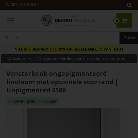
0970 1020 5020
0
NIEUW
– BESPAAR TOT 31% OP GEVELPANELEN VAN HOUT
Vensterbanken
»
Vensterbank van linoleum met optionele voorrand
Vensterbank ongepigmenteerd
linoleum met optionele voorrand |
Unpigmented S588
Leveringstijd 7-15 Dagen