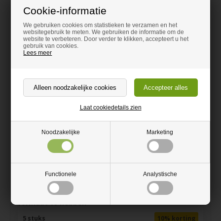
+25,25 EUR
Cookie-informatie
We gebruiken cookies om statistieken te verzamen en het
websitegebruik te meten. We gebruiken de informatie om de
website te verbeteren. Door verder te klikken, accepteert u het
gebruik van cookies.
Lees meer
Laat cookiedetails zien
Noodzakelijke
Marketing
110,10
EUR
Vanaf
Incl. BTW
Functionele
Analystische
Kwantumkorting - De borden hoeven niet hetzelfde
formaat te hebben
5 stuks
10% korting