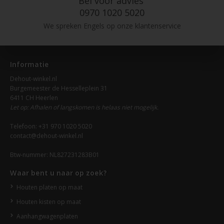
Bel voor advies
0970 1020 5020
We spreken Engels op onze klantenservice
Informatie
Dehout-winkel.nl
Burgemeester de Hesselleplein 31
6411 CH Heerlen
Let op: Afhalen of langskomen is helaas niet mogelijk.
Telefoon: +31 970 1020 5020
contact@dehout-winkel.nl
Btw-nummer: NL827231283B01
Waar bent u naar op zoek?
Houten platen op maat
Houten kisten op maat
Aanhangwagenplaten