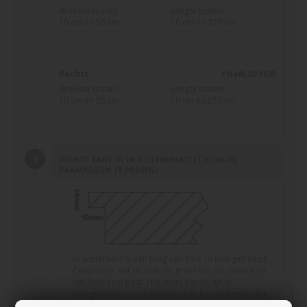
Breedte tussen
Lengte tussen
10 cm en 50 cm
10 cm en 270 cm
Rechts
+NaN,00 EUR
Breedte tussen
Lengte tussen
10 cm en 50 cm
10 cm en 270 cm
RECHTE KANT IN DE ACHTERKANT (TIK OM IN
RAAMKOZIJN TE PASSEN)
In achterkant is een tong van 10 x 10 mm gefreesd.
Controleer dat deze in de groef van de onderkant
van het raam past. Het vorm van kozijn is
meegenomen in de breedte van het onderste stuk.