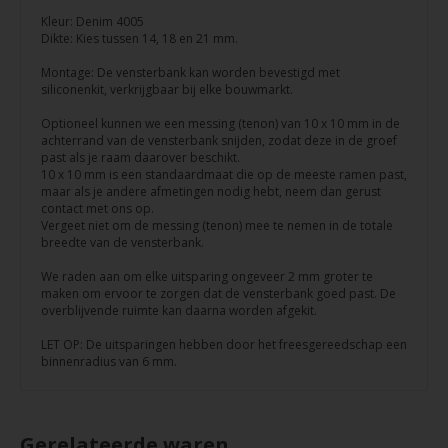
Kleur: Denim 4005
Dikte: Kies tussen 14, 18 en 21 mm.
Montage: De vensterbank kan worden bevestigd met
siliconenkit, verkrijgbaar bij elke bouwmarkt.
Optioneel kunnen we een messing (tenon) van 10 x 10 mm in de
achterrand van de vensterbank snijden, zodat deze in de groef
past als je raam daarover beschikt.
10 x 10 mm is een standaardmaat die op de meeste ramen past,
maar als je andere afmetingen nodig hebt, neem dan gerust
contact met ons op.
Vergeet niet om de messing (tenon) mee te nemen in de totale
breedte van de vensterbank.
We raden aan om elke uitsparing ongeveer 2 mm groter te
maken om ervoor te zorgen dat de vensterbank goed past. De
overblijvende ruimte kan daarna worden afgekit.
LET OP: De uitsparingen hebben door het freesgereedschap een
binnenradius van 6 mm.
Gerelateerde waren