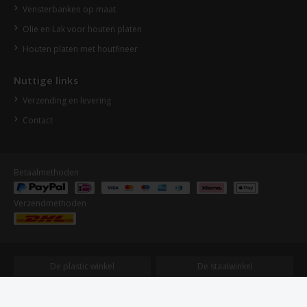
Vensterbanken op maat
Olie en Lak voor houten platen
Houten platen met houtfineer
Nuttige links
Verzending en levering
Contact
Betaalmethoden
Verzendmethoden
De plastic winkel
De staalwinkel
De houtwinkel