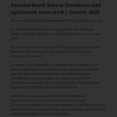
Vensterbank blauw linoleum met
optionele voorrand | Denim 4005
Mooie vensterbank in blauw linoleum met optionele voorrand.
De vensterbank wordt op maat gesneden met eventuele
uitsparingen aan elk uiteinde, zodat deze precies op je raam
past.
De vensterbank bestaat uit een MDF-plaat, bedekt met 2 mm
linoleum, dat een elegant mat oppervlak heeft en zeer
aangenaam aanvoelt.
Linoleum is een natuurlijk en milieuvriendelijk materiaal dat
extreem duurzaam is en bestand tegen slijtage en dagelijks
gebruik. Het materiaal is ook vuil- en vlekbestendig en
gemakkelijk schoon te maken. Linoleum is daarom een
praktische keuze voor alle venstergebieden, omdat het zeer
hygiënisch en gemakkelijk te onderhouden is.
Je kiest de voorrand van je linoleum vensterbank in
overeenstemming met je persoonlijke interieurstijl.
De voorrand wordt hierboven geselecteerd. Aan de uiteinden is
een randafwerking aangebracht, maar er zit geen randafwerking
in de uitsparingen of aan de achterkant.