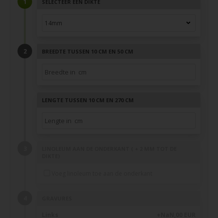
SELECTEER EEN DIKTE
BREEDTE TUSSEN 10 CM EN 50 CM
LENGTE TUSSEN 10 CM EN 270 CM
LINOLEUM AAN DE ONDERKANT ( + 2 MM TOT DE
DIKTE)
Voeg linoleum toe aan de onderkant
GRAVURES
Links
+NaN,00 EUR