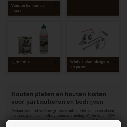
Vensterbanken op
maat
Lijm + olie
Wielen, plankdragers
en poten
Houten platen en houten kisten
voor particulieren en bedrijven
Dehout-winkel.nl heeft de grootste online selectie houten platen,
op maat gesneden in elke gewenste afmeting. Wij verkopen MDF-
platen in verschillende kleuren, de zeer populaire OSB-platen,
spaanplaten en nog veel meer.