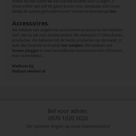
meten en dan zullen we een nieuwe bodem voor u zagen. U
moet echter wel zelf de gaten boren voor eventuele schroeven.
Bekijk de aanhangerbodems voor Variant en Brenderup
hier.
Accessoires
We hebben een uitgebreid assortiment accessoires. We hebben
verf, olie en lak voor houten platen. We verkopen TT Woodcares
producten, die behoren tot de beste producten op de markt. U
kunt alle houtolie en houtlak
hier bekijken.
We hebben ook
houten pluggen
in veel verschillende houtsoorten om schroeven
mee te bedekken.
Welkom bij
Dehout-winkel.nl
Bel voor advies
0970 1020 5020
We spreken Engels op onze klantenservice