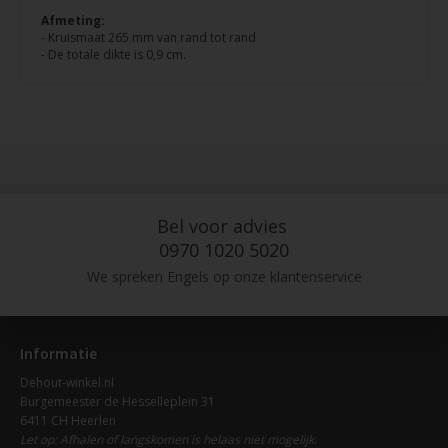
Afmeting:
- Kruismaat 265 mm van rand tot rand
- De totale dikte is 0,9 cm.
Bel voor advies
0970 1020 5020
We spreken Engels op onze klantenservice
Informatie
Dehout-winkel.nl
Burgemeester de Hesselleplein 31
6411 CH Heerlen
Let op: Afhalen of langskomen is helaas niet mogelijk.