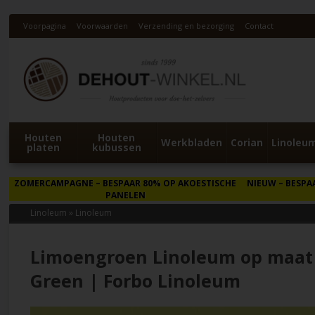
Voorpagina
Voorwaarden
Verzending en bezorging
Contact
Houten
Houten
Werkbladen
Corian
Linoleu
platen
kubussen
ZOMERCAMPAGNE
– BESPAAR 80% OP AKOESTISCHE
NIEUW
– BESPA
PANELEN
Linoleum
»
Linoleum
Limoengroen Linoleum op maat 
Green | Forbo Linoleum