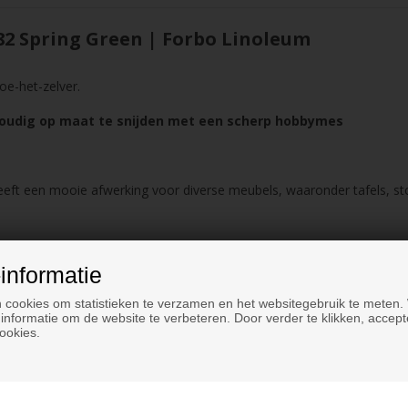
2 Spring Green | Forbo Linoleum
oe-het-zelver.
voudig op maat te snijden met een scherp hobbymes
eeft een mooie afwerking voor diverse meubels, waaronder tafels, sto
informatie
 cookies om statistieken te verzamen en het websitegebruik te meten.
informatie om de website te verbeteren. Door verder te klikken, accept
ookies.