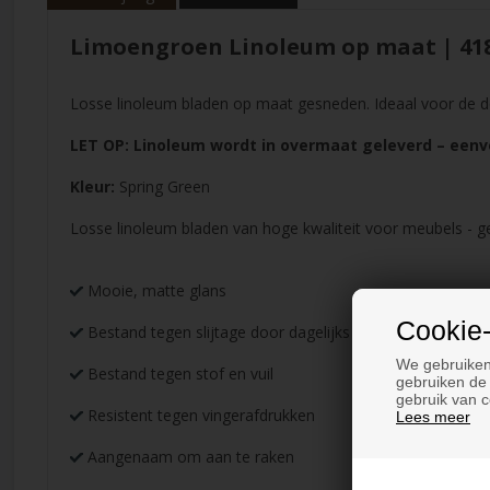
Limoengroen Linoleum op maat | 418
Losse linoleum bladen op maat gesneden. Ideaal voor de d
LET OP: Linoleum wordt in overmaat geleverd – een
Kleur:
Spring Green
Losse linoleum bladen van hoge kwaliteit voor meubels - g
Mooie, matte glans
Cookie-
Bestand tegen slijtage door dagelijks gebruik
We gebruiken
Bestand tegen stof en vuil
gebruiken de 
gebruik van c
Resistent tegen vingerafdrukken
Lees meer
Aangenaam om aan te raken