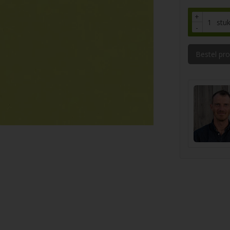
+
stu
-
Bestel pr