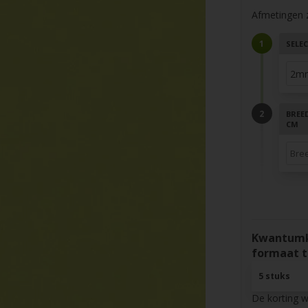
Afmetingen zi
SELEC
BREED
CM
Kwantumko
formaat t
5 stuks
De korting 