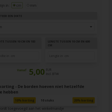
jn in :
cm
mm
TEER EEN DIKTE
TE TUSSEN 10 CM EN 183
LENGTE TUSSEN 10 CM EN 600
CM
5,00
EUR
Vanaf
Incl. BTW
rting - De borden hoeven niet hetzelfde
e hebben
10% korting
10 stuks
20% korting
wordt toegevoegd aan het winkelmandje