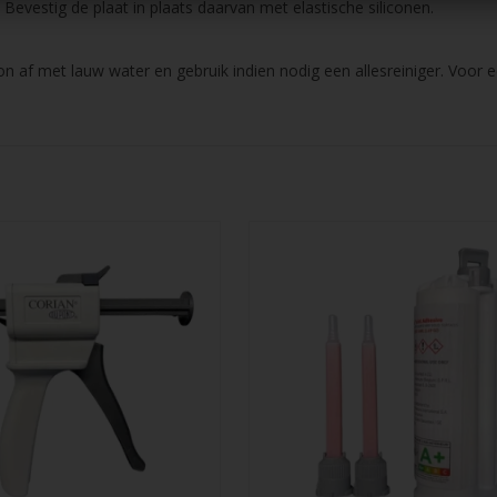
 Bevestig de plaat in plaats daarvan met elastische siliconen.
 af met lauw water en gebruik indien nodig een allesreiniger. Voor e