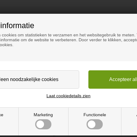
informatie
tingen in de kleur Lava Rock.
 cookies om statistieken te verzamen en het websitegebruik te meten.
informatie om de website te verbeteren. Door verder te klikken, accept
ookies.
 gebroken zodat ze prettig aanvoelen.
ijtvast en voelt warm aan, terwijl het er toch heel goed uitziet. Bove
 Dit vereist echter enig vakmanschap.
Laat cookiedetails zien
offen zullen niet in de plaat doordringen. In de slijpsporen kan zich ec
rrel 400. Corian platen kunnen krassen oplopen, maar het voordeel is
ke
Marketing
Functionele
snijden. Gebruik messen met fijne tanden en hardmetalen gereedschap
en rondel / excentrische slijpmachine. Denk eraan de randen te breke