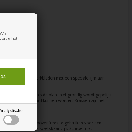
 We
eert u het
ndien kunnen Corian-werkbladen met een speciale lijm aan
hter vuil nestelen als de plaat niet grondig wordt gepolijst.
 dat ze weer geschuurd kunnen worden. Krassen zijn het
Analystische
. Wij raden aan een bovenfrees te gebruiken voor een
n, anders kunnen ze kwetsbaar zijn. Schroef niet