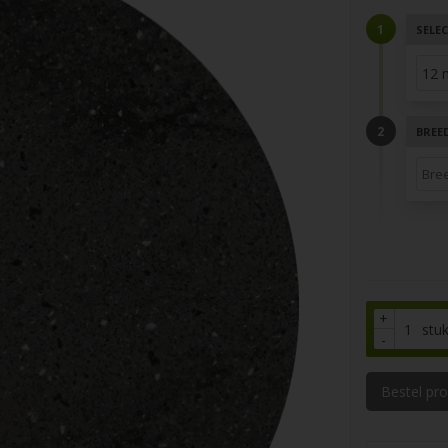
SELEC
BREE
+
stu
-
Bestel pr