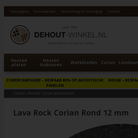
Voorpagina
Voorwaarden
Verzending en bezorging
Contact
Houten
Houten
Werkbladen
Corian
Linoleu
platen
kubussen
ZOMERCAMPAGNE
– BESPAAR 80% OP AKOESTISCHE
NIEUW
– BESPA
PANELEN
Corian
»
Ronde Corian werkbladen
Lava Rock Corian Rond 12 mm