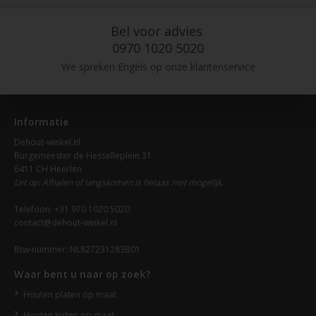
Bel voor advies
0970 1020 5020
We spreken Engels op onze klantenservice
Informatie
Dehout-winkel.nl
Burgemeester de Hesselleplein 31
6411 CH Heerlen
Let op: Afhalen of langskomen is helaas niet mogelijk.
Telefoon: +31 970 1020 5020
contact@dehout-winkel.nl
Btw-nummer: NL827231283B01
Waar bent u naar op zoek?
Houten platen op maat
Houten kisten op maat