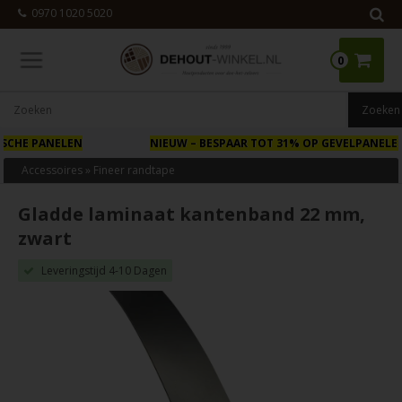
0970 1020 5020
0
NIEUW
– BESPAAR TOT 31% OP GEVELPANELEN VAN HOUT
Accessoires
»
Fineer randtape
Gladde laminaat kantenband 22 mm,
zwart
Leveringstijd 4-10 Dagen