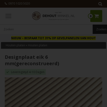
0970 1020 5020
0
NIEUW
– BESPAAR TOT 31% OP GEVELPANELEN VAN HOUT
Houten platen
»
Houten platen
Designplaat eik 6
mm(gereconstrueerd)
Leveringstijd 4-10 Dagen