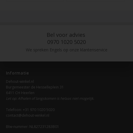
Bel voor advies
0970 1020 5020
We spreken Engels op onze klantenservice
Informatie
Dehout-winkel.nl
Burgemeester de Hesselleplein 31
6411 CH Heerlen
Let op: Afhalen of langskomen is helaas niet mogelijk.
Telefoon: +31 970 1020 5020
contact@dehout-winkel.nl
Btw-nummer: NL827231283B01