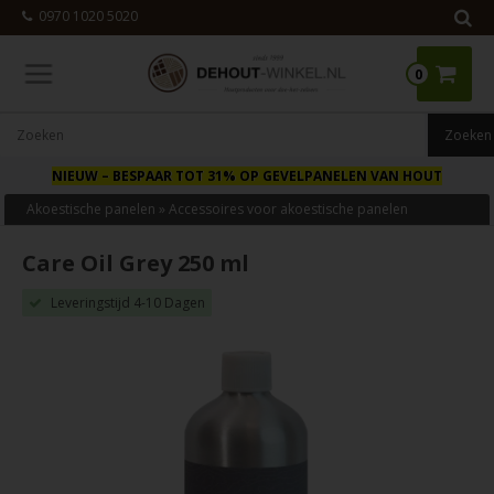
0970 1020 5020
0
NIEUW
– BESPAAR TOT 31% OP GEVELPANELEN VAN HOUT
Akoestische panelen
»
Accessoires voor akoestische panelen
Care Oil Grey 250 ml
Leveringstijd 4-10 Dagen