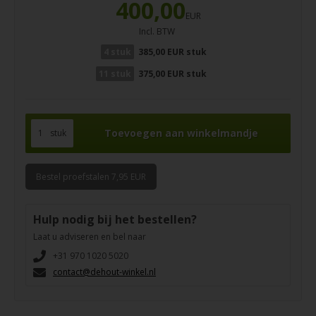
400,00
EUR
Incl. BTW
4 stuk
385,00 EUR stuk
11 stuk
375,00 EUR stuk
stuk
Bestel proefstalen 7,95 EUR
Hulp nodig bij het bestellen?
Laat u adviseren en bel naar
+31 970 1020 5020
contact@dehout-winkel.nl