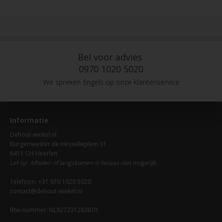
Bel voor advies
0970 1020 5020
We spreken Engels op onze klantenservice
Informatie
Dehout-winkel.nl
Burgemeester de Hesselleplein 31
6411 CH Heerlen
Let op: Afhalen of langskomen is helaas niet mogelijk.
Telefoon: +31 970 1020 5020
contact@dehout-winkel.nl
Btw-nummer: NL827231283B01