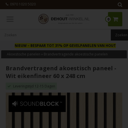
0970 1020 5020
0
NIEUW
– BESPAAR TOT 31% OP GEVELPANELEN VAN HOUT
Akoestische panelen
»
Brandvertragende akoestische panelen
Brandvertragend akoestisch paneel -
Wit eikenfineer 60 x 248 cm
Leveringstijd 12-15 Dagen