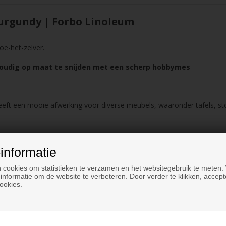
urgundy | Forbo Linoleum
oe-het-zelver.
voudig op maat te snijden met een scherp hobbymes
eeft een mooie afwerking voor diverse meubels, waaronder tafels, sto
informatie
 cookies om statistieken te verzamen en het websitegebruik te meten.
informatie om de website te verbeteren. Door verder te klikken, accept
ookies.