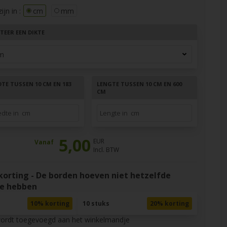
jn in :
cm
mm
TEER EEN DIKTE
TE TUSSEN 10 CM EN 183
LENGTE TUSSEN 10 CM EN 600
CM
5,00
EUR
Vanaf
Incl. BTW
rting - De borden hoeven niet hetzelfde
e hebben
10% korting
10 stuks
20% korting
wordt toegevoegd aan het winkelmandje