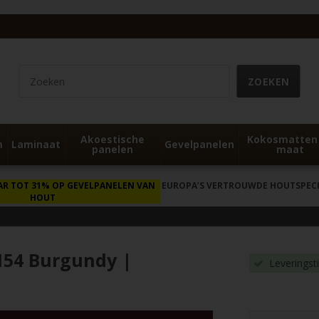
Akoestische
Kokosmatten
m
Laminaat
Gevelpanelen
panelen
maat
AR TOT 31% OP GEVELPANELEN VAN
EUROPA’S VERTROUWDE HOUTSPECIA
HOUT
154 Burgundy |
Leveringst