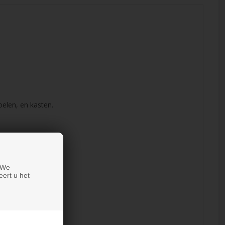
elen, en kasten.
 We
eert u het