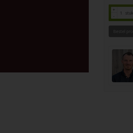
+
stu
-
Bestel pr