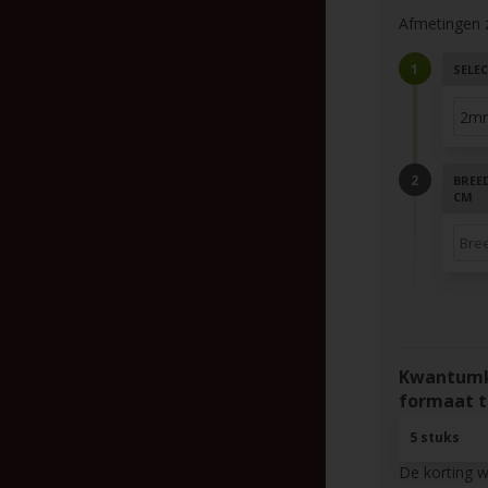
Afmetingen zi
SELEC
BREED
CM
Kwantumko
formaat t
5 stuks
De korting 