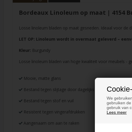
Bordeaux Linoleum op maat | 4154 B
Losse linoleum bladen op maat gesneden. Ideaal voor de d
LET OP: Linoleum wordt in overmaat geleverd – een
Kleur:
Burgundy
Losse linoleum bladen van hoge kwaliteit voor meubels - g
Mooie, matte glans
Cookie-
Bestand tegen slijtage door dagelijks gebruik
We gebruiken
Bestand tegen stof en vuil
gebruiken de 
gebruik van c
Resistent tegen vingerafdrukken
Lees meer
Aangenaam om aan te raken