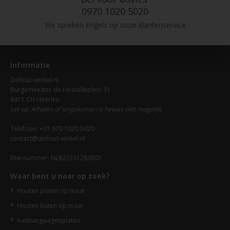
0970 1020 5020
We spreken Engels op onze klantenservice
Informatie
Dehout-winkel.nl
Burgemeester de Hesselleplein 31
6411 CH Heerlen
Let op: Afhalen of langskomen is helaas niet mogelijk.
Telefoon: +31 970 1020 5020
contact@dehout-winkel.nl
Btw-nummer: NL827231283B01
Waar bent u naar op zoek?
Houten platen op maat
Houten kisten op maat
Aanhangwagenplaten