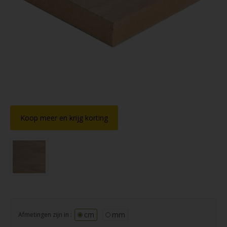
Koop meer en krijg korting
cm
mm
Afmetingen zijn in :