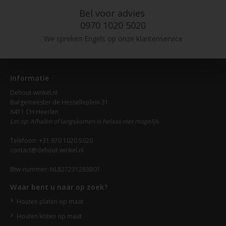
Bel voor advies
0970 1020 5020
We spreken Engels op onze klantenservice
Informatie
Dehout-winkel.nl
Burgemeester de Hesselleplein 31
6411 CH Heerlen
Let op: Afhalen of langskomen is helaas niet mogelijk.
Telefoon: +31 970 1020 5020
contact@dehout-winkel.nl
Btw-nummer: NL827231283B01
Waar bent u naar op zoek?
Houten platen op maat
Houten kisten op maat