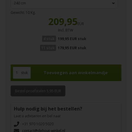
Gewicht:
10
Kg.
209,95
EUR
Incl. BTW
4 stuk
199,95 EUR stuk
11 stuk
179,95 EUR stuk
stuk
Bestel proefstalen 5,95 EUR
Hulp nodig bij het bestellen?
Laat u adviseren en bel naar
+31 970 1020 5020
contact@dehout-winkel.nl