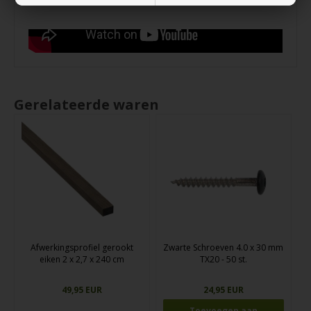
Gerelateerde waren
Afwerkingsprofiel gerookt
Zwarte Schroeven 4.0 x 30 mm
eiken 2 x 2,7 x 240 cm
TX20 - 50 st.
49,95 EUR
24,95 EUR