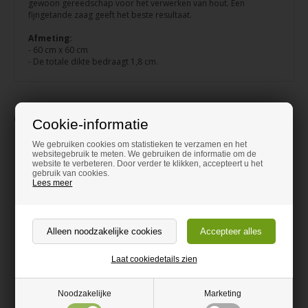
gewoon gereedschap voor het verwerken van hout. Een
fijngetande zaag geeft het beste resultaat.
Afmeting:
- 60 cm x 60 cm
- De totale dikte bedraagt 1,8 cm.
Gerelateerde waren
Cookie-informatie
We gebruiken cookies om statistieken te verzamen en het
websitegebruik te meten. We gebruiken de informatie om de
website te verbeteren. Door verder te klikken, accepteert u het
gebruik van cookies.
Lees meer
Laat cookiedetails zien
Zwarte Schroeven 4.0 x 30 mm
Care Oil Naturel 500 ml
TX20 - 50 st.
Noodzakelijke
Marketing
24,95 EUR
39,95 EUR