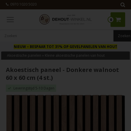
0970 1020 5020
0
NIEUW
– BESPAAR TOT 31% OP GEVELPANELEN VAN HOUT
Akoestische panelen
»
Kleine akoestische panelen van hout
Akoestisch paneel - Donkere walnoot
60 x 60 cm (4 st.)
Leveringstijd 5-10 Dagen