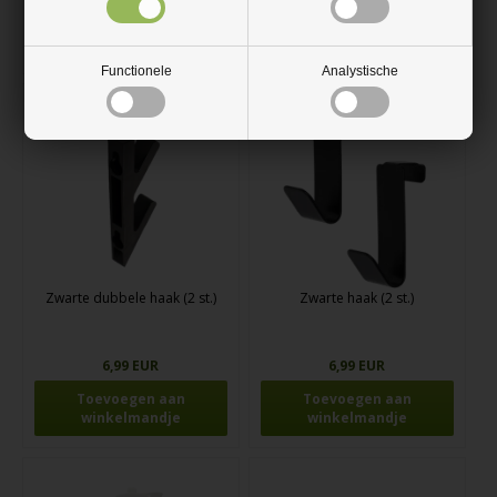
Functionele
Analystische
Zwarte dubbele haak (2 st.)
Zwarte haak (2 st.)
6,99 EUR
6,99 EUR